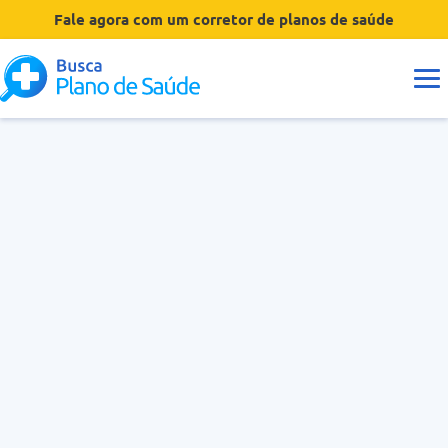
Fale agora com um corretor de planos de saúde
Guias
Tipos de Planos
Coberturas
Operadoras
Dúvidas
Hospitais