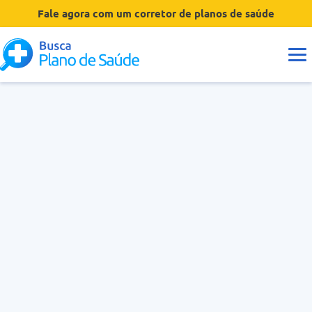
Fale agora com um corretor de planos de saúde
Guias
Tipos de Planos
Coberturas
Operadoras
Dúvidas
Hospitais