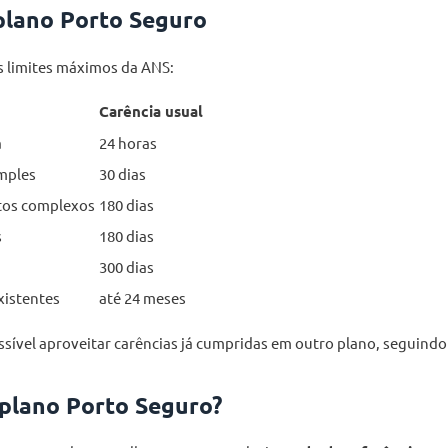
plano Porto Seguro
s limites máximos da ANS:
Carência usual
a
24 horas
mples
30 dias
tos complexos
180 dias
s
180 dias
300 dias
xistentes
até 24 meses
ssível aproveitar carências já cumpridas em outro plano, seguindo
 plano Porto Seguro?