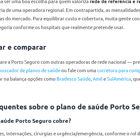
a ser uma boa escolha para quem valoriza
rede de referência e 
pria de uma operadora regional. Em contrapartida, as mensalidades
ras do mercado. Para equilibrar custo e cobertura, muita gente co
egoria conforme os hospitais que realmente pretende usar.
ar e comparar
pare a Porto Seguro com outras operadoras de rede nacional — p
buscador de planos de saúde
ou fale com uma
corretora para comp
car na balança opções como
Bradesco Saúde
,
Amil
e
SulAmérica
, q
quentes sobre o plano de saúde Porto S
saúde Porto Seguro cobre?
s, internações, cirurgias e urgência/emergência, conforme o rol 