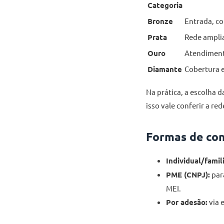
Categoria
Bronze
Entrada, co
Prata
Rede amplia
Ouro
Atendiment
Diamante
Cobertura 
Na prática, a escolha 
isso vale conferir a re
Formas de co
Individual/famili
PME (CNPJ):
par
MEI.
Por adesão:
via 