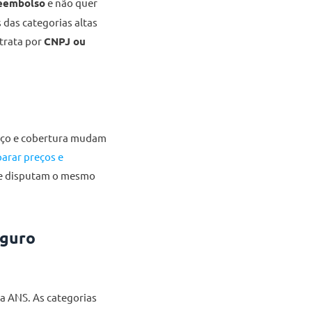
reembolso
e não quer
 das categorias altas
ntrata por
CNPJ ou
reço e cobertura mudam
arar preços e
ue disputam o mesmo
eguro
da ANS. As categorias