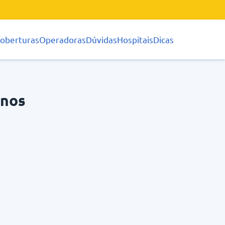
oberturas
Operadoras
Dúvidas
Hospitais
Dicas
anos