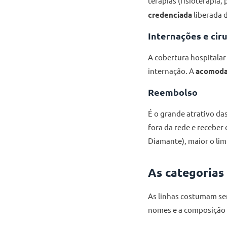
terapias (fisioterapia,
credenciada
liberada 
Internações e cir
A cobertura hospitalar
internação. A
acomod
Reembolso
É o grande atrativo da
fora da rede e receber
Diamante), maior o lim
As categorias
As linhas costumam se
nomes e a composição 