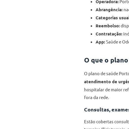
Operadora:
Porto
Abrangência:
nac
Categorias usuai
Reembolso:
disp
Contratação:
ind
App:
Saúde e Odo
O que o plano
O plano de saúde Port
atendimento de urgê
hospitalar de maior r
fora da rede.
Consultas, exames
Estão cobertas consult