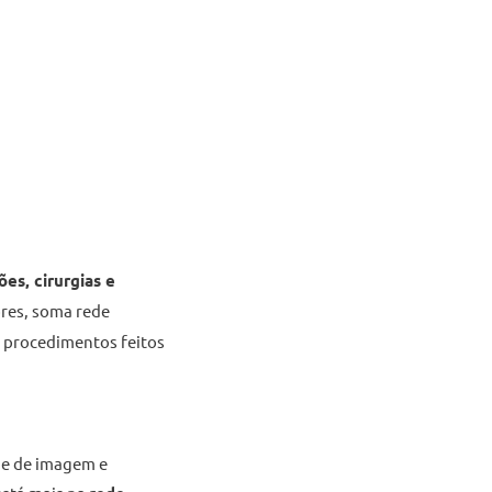
es, cirurgias e
ores, soma rede
 procedimentos feitos
 e de imagem e