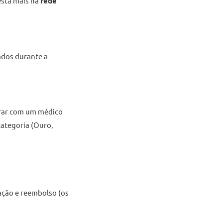
 está mais na
rede
sados durante a
erar com um médico
categoria (Ouro,
ação e reembolso (os