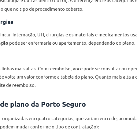
 psicologia e outras dentro do rol). A diferença entre as categorias
do que no tipo de procedimento coberto.
urgias
 inclui internação, UTI, cirurgias e os materiais e medicamentos u
ação
pode ser enfermaria ou apartamento, dependendo do plano.
s linhas mais altas. Com reembolso, você pode se consultar ou op
 de volta um valor conforme a tabela do plano. Quanto mais alta a 
ite de reembolso.
 de plano da Porto Seguro
r organizadas em quatro categorias, que variam em rede, acomod
podem mudar conforme o tipo de contratação):