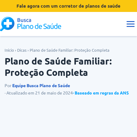
Fale agora com um corretor de planos de saúde
Guias
Início
›
Dicas
›
Plano de Saúde Familiar: Proteção Completa
Plano de Saúde Familiar:
Tipos de Planos
Proteção Completa
Coberturas
Por
Equipe Busca Plano de Saúde
· Atualizado em 21 de maio de 2024
· Baseado em regras da ANS
Operadoras
Dúvidas
Hospitais