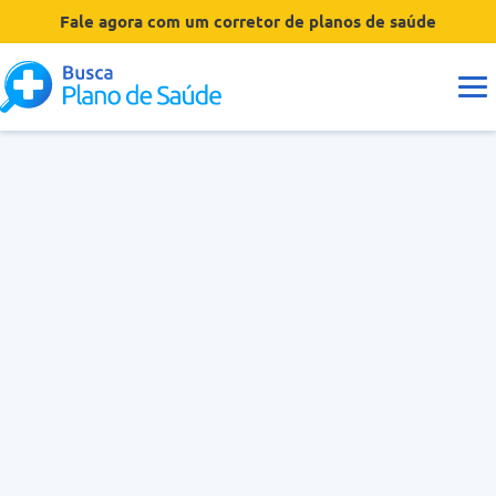
Fale agora com um corretor de planos de saúde
Guias
Tipos de Planos
Coberturas
Operadoras
Dúvidas
Hospitais