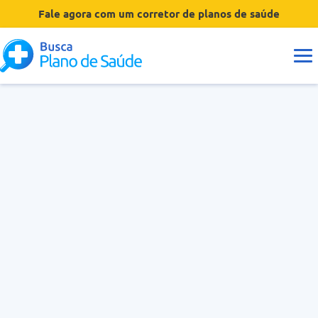
Fale agora com um corretor de planos de saúde
Guias
Tipos de Planos
Coberturas
Operadoras
Dúvidas
Hospitais