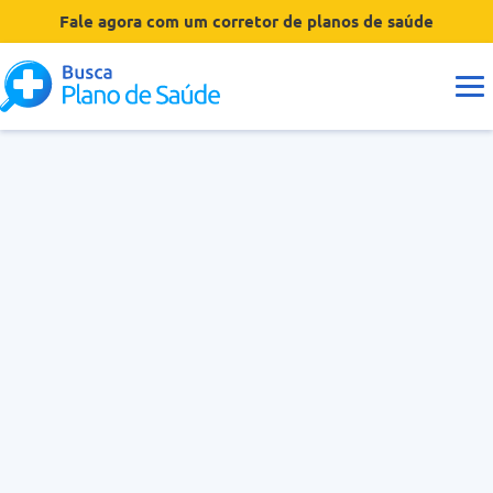
Fale agora com um corretor de planos de saúde
Guias
Tipos de Planos
Coberturas
Operadoras
Dúvidas
Hospitais