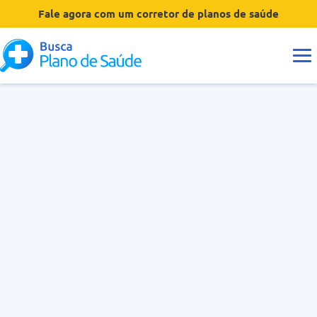
Fale agora com um corretor de planos de saúde
Guias
Tipos de Planos
Coberturas
Operadoras
Dúvidas
Hospitais