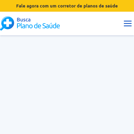
Fale agora com um corretor de planos de saúde
Guias
Tipos de Planos
Coberturas
Operadoras
Dúvidas
Hospitais