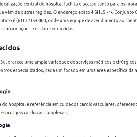
 localização central do hospital facilita o acesso tanto para os mo
e vêm de outras regiões. O endereço exato é SHLS 716 Conjunto C, 
ontato é (61) 3215-0000, onde uma equipe de atendimento ao clien
er informações e esclarecer dúvidas.
ecidos
 Sul oferece uma ampla variedade de serviços médicos e cirúrgicos.
entros especializados, cada um focado em uma área específica da m
ogia
a do hospital é referência em cuidados cardiovasculares, oferecen
é cirurgias cardíacas complexas.
ogia