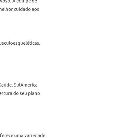
rvoso. A equipe de
 melhor cuidado aos
usculoesqueléticas,
 Saúde, SulAmerica
ertura do seu plano
 oferece uma variedade