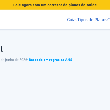
Fale agora com um corretor de planos de saúde
Guias
Tipos de Planos
C
l
6 de junho de 2026
· Baseado em regras da ANS