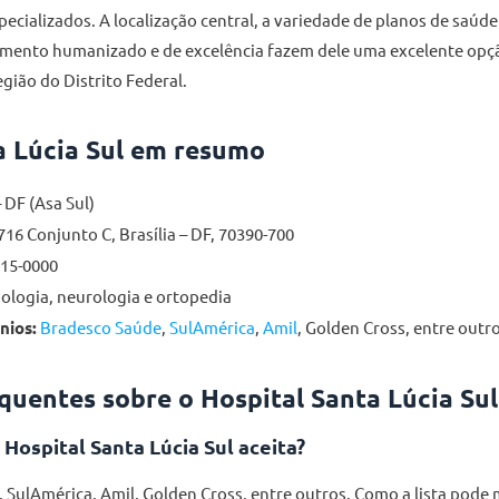
ecializados. A localização central, a variedade de planos de saúde
mento humanizado e de excelência fazem dele uma excelente opç
gião do Distrito Federal.
a Lúcia Sul em resumo
– DF (Asa Sul)
16 Conjunto C, Brasília – DF, 70390-700
215-0000
ologia, neurologia e ortopedia
nios:
Bradesco Saúde
,
SulAmérica
,
Amil
, Golden Cross, entre outr
quentes sobre o Hospital Santa Lúcia Sul
Hospital Santa Lúcia Sul aceita?
 SulAmérica, Amil, Golden Cross, entre outros. Como a lista pode