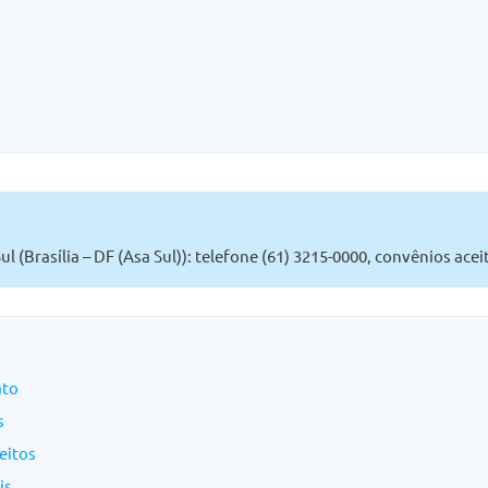
ul (Brasília – DF (Asa Sul)): telefone (61) 3215-0000, convênios ace
ato
s
eitos
is