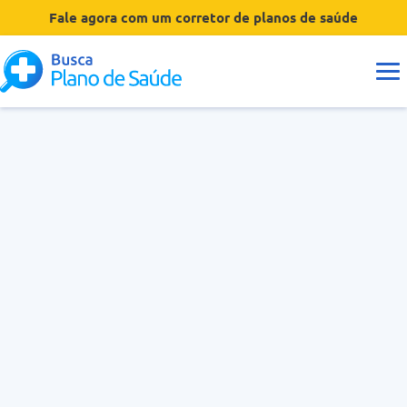
Fale agora com um corretor de planos de saúde
Guias
Tipos de Planos
Coberturas
Operadoras
Dúvidas
Hospitais