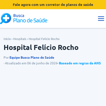
Fale agora com um corretor de planos de saúde
Guias
Início
›
Hospitais
›
Hospital Felício Rocho
Hospital Felício Rocho
Tipos de Planos
Por
Equipe Busca Plano de Saúde
Coberturas
· Atualizado em 06 de junho de 2026
· Baseado em regras da ANS
Operadoras
Dúvidas
Hospitais