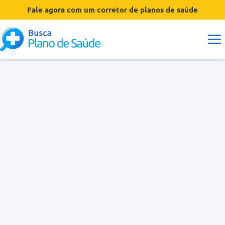
Fale agora com um corretor de planos de saúde
Guias
Tipos de Planos
Coberturas
Operadoras
Dúvidas
Hospitais