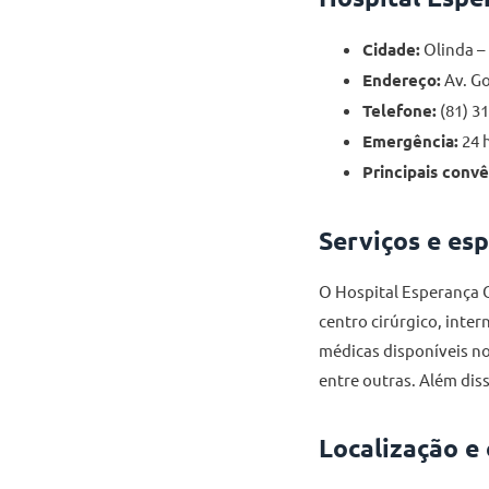
Cidade:
Olinda – 
Endereço:
Av. Go
Telefone:
(81) 3
Emergência:
24 h
Principais convê
Serviços e es
O Hospital Esperança 
centro cirúrgico, inter
médicas disponíveis no 
entre outras. Além diss
Localização e