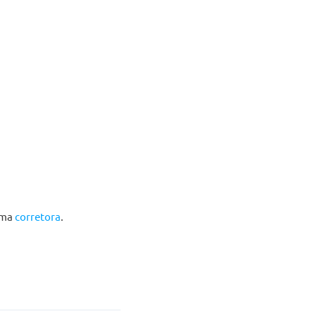
uma
corretora
.