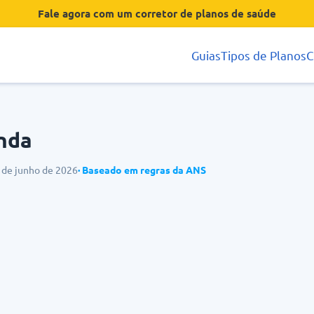
Fale agora com um corretor de planos de saúde
Guias
Tipos de Planos
C
inda
3 de junho de 2026
· Baseado em regras da ANS