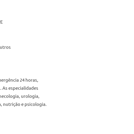
PE
outros
mergência 24 horas,
s. As especialidades
necologia, urologia,
, nutrição e psicologia.