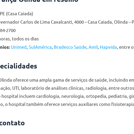
PE (Casa Caiada)
vernador Carlos de Lima Cavalcanti, 4000 – Casa Caiada, Olinda – 
184-2700
oras, todos os dias
nios:
Unimed
,
SulAmérica
,
Bradesco Saúde
,
Amil
,
Hapvida
, entre 
pecialidades
Olinda oferece uma ampla gama de serviços de saúde, incluindo e
nação, UTI, laboratório de análises clínicas, radiologia, entre outro
hospital incluem cardiologia, neurologia, ortopedia, pediatria, gi
o, o hospital também oferece serviços auxiliares como fisioterapia
 contato