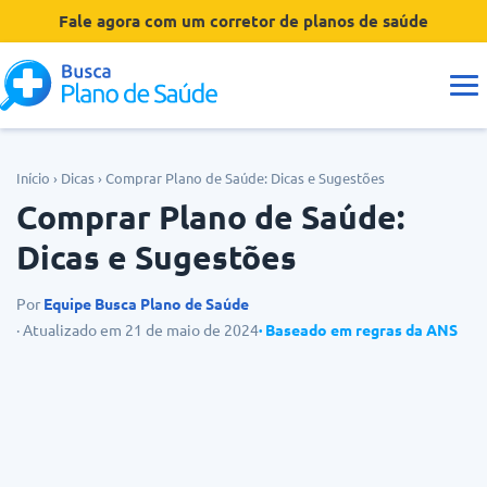
Fale agora com um corretor de planos de saúde
Guias
Início
›
Dicas
›
Comprar Plano de Saúde: Dicas e Sugestões
Comprar Plano de Saúde:
Tipos de Planos
Dicas e Sugestões
Coberturas
Por
Equipe Busca Plano de Saúde
· Atualizado em 21 de maio de 2024
· Baseado em regras da ANS
Operadoras
Dúvidas
Hospitais